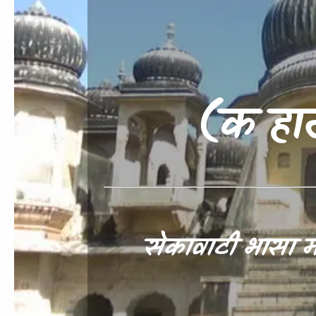
(क हात
सेकावाटी भासा 