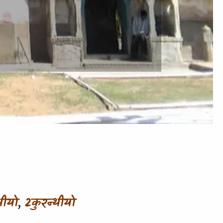
)
थीयो
,
2कुरन्थीयो