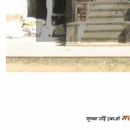
मत्
सूणबा ताँई दबाओ