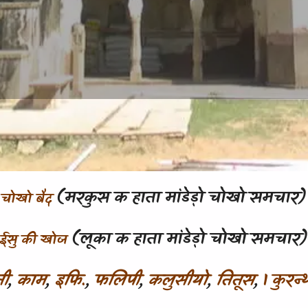
(मरकुस क हाता मांडेड़ो चोखो समचार)
चोखो बैद
(लूका क हाता मांडेड़ो चोखो समचार
ईसु की खोज
ती
,
काम
,
इफि.
,
फलिपी
,
कलुसीयो
,
तितूस
,
1 कुरन्