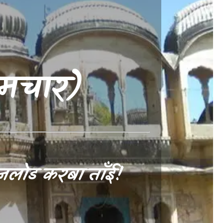
समचार)
नलोड करबा ताँई!