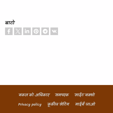
बाटो
नकल को अधिकार
समपरक
साईट नक्सो
Footer
Privacy policy
कूकीज सेटिंग
माईनै जाओ