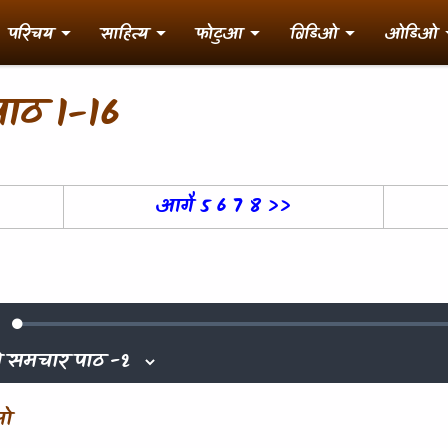
परिचय
साहित्य
फोटुआ
विडिओ
ओडिओ
ाठ 1-16
आगै 5 6 7 8 >>
Loaded
:
ute
0.27%
जो