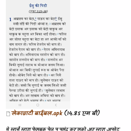
Document
सेकावाटी बाईबल.apk
(14.85 एम बी)
थे म्हानै म्हारा फेसबुक पेज प पसंद कर सको अर म्हारा अपडेट