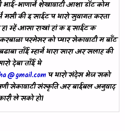
ी भाई-भाणानै शेखावाटी आशा डॉट कोम
जै मसी की इ साईट प थारो सुवागत करता
ी ह। म्हें आसा राखां हां क इ साईट क
रबाळा परमेसर को प्यार सेकावाटी म बाँट
बढाबा ताँई म्हानै थारा सारा अर सलाह की
रो देबा ताँई थे
sha@gmail.com
प थारो संदेस भेज सको
पणी सेकावाटी संस्कृति अर बाईबल अनुवाद
ारी ले सको हो।