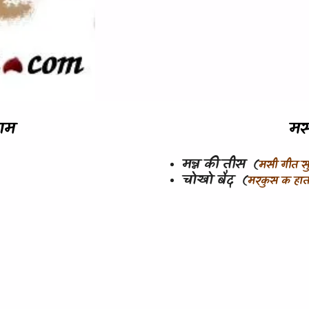
ाम
मस
मन्न की तीस
(
मसी गीत स
चोखो बैद
(
मरकुस क हात