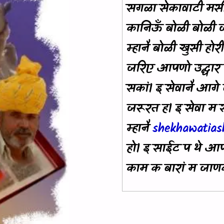
सगळा सेकावाटी मस
कानिऊँ बोळी बोळी 
म्हानै बोळी खुसी होर
जरिए आपणो उद्धार क
सकां। इ सेवानै आगे 
जरूरत ह। इ सेवा म सा
म्हानै
shekhawatia
हो। इ साईट प थे आ
काम क बारां म जाणक