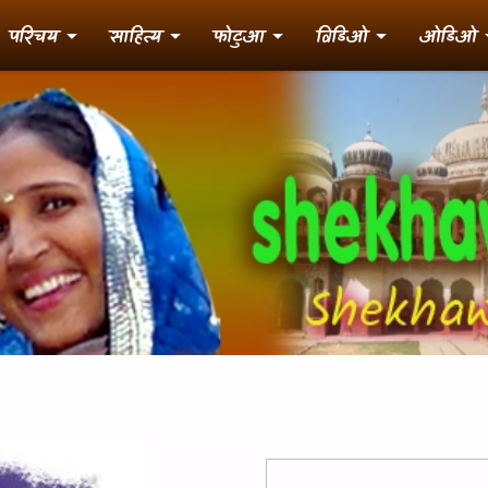
परिचय
साहित्य
फोटुआ
विडिओ
ओडिओ