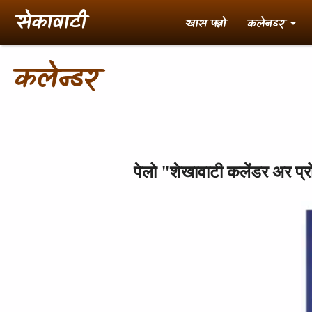
Skip to main content
सेकावाटी
खास पन्नो
कलेनडर
कलेन्डर
पेलो "शेखावाटी कलेंडर अर प