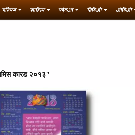
परिचय
साहित्य
फोटुआ
विडिओ
ओडिओ
्रोमिस कारड २०१३"