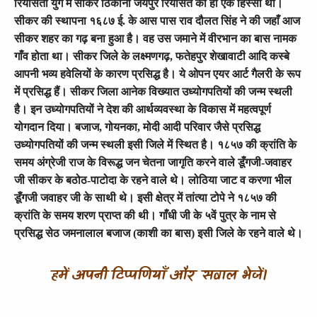
रियासती युग में सीकर ठिकाना जयपुर रियासत का ही एक हिस्सा था।
सीकर की स्थापना १६८७ ई. के आस पास राव दौलत सिंह ने की जहाँ आज
सीकर शहर का गढ़ बना हुआ है। वह उस जमाने में वीरभान का बास नामक
गाँव होता था। सीकर जिले के लक्ष्मणगढ़
, फतेहपुर शेखावाटी आदि कस्बे
आपनी भव्य हवेलियों के कारण प्रसिद्ध है। ये ओपन एयर आर्ट गैलरी के रूप
में प्रसिद्ध हैं। सीकर जिला आनेक विख्यात उध्योगपतियों की जन्म स्थली
है। इन उध्योगपतियों ने देश की आर्थव्यवस्था के विकास में महत्वपूर्ण
योगदान दिया। बजाज, गोयनका, मोदी आदी परिवार जैसे प्रसिद्ध
उध्योगपतियों की जन्म स्थली इसी जिले में स्थित है।
१८५७ की क्रांति के
समय अंग्रेजी राज के विरूद्ध जन चेतना जागृति करने वाले डूँगजी-जवाहर
जी सीकर के बठोठ-पाटोदा के रहने वाले थे। लोठिया जाट व करणा भील
डूँगजी जवाहर जी के साथी थे। इसी क्षेत्र में तांत्या टोपे ने १८५७ की
क्रांति के समय शरण प्राप्त की थी। गाँधी जी के ५वें पुत्र के नाम से
प्रसिद्ध सेठ जमनालाल बजाज (काशी का बास) इसी जिले के रहने वाले थे।
हमें अपनी टिप्पणियाँ और सवाल भेजें।