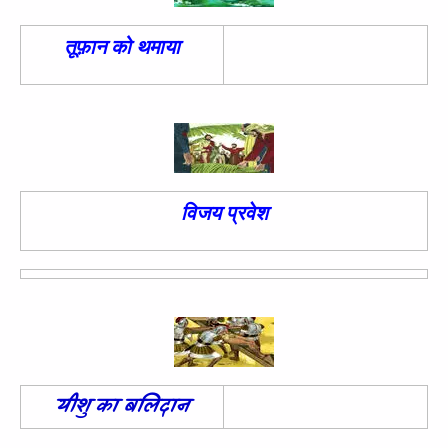
तूफ़ान को थमाया
विजय प्रवेश
यीशु का बलिदान