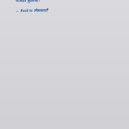
पासवर्ड भुलग्या?
← Back to
सेकावाटी